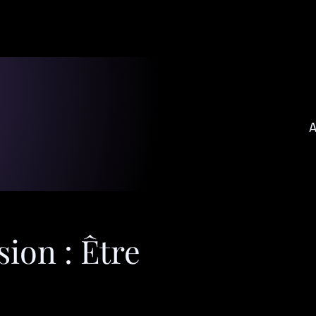
A
sion : Être